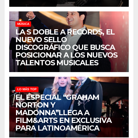
MÚSICA
LA S DOBLE A RECORDS, EL
NUEVO SELLO
DISCOGRÁFICO QUE BUSCA
POSICIONAR A LOS NUEVOS
TALENTOS MUSICALES
LO MÁS TOP
EL ESPECIAL “GRAHAM
NORTON Y
MADONNA”LLEGA A
FILM&ARTS EN EXCLUSIVA
PARA LATINOAMÉRICA