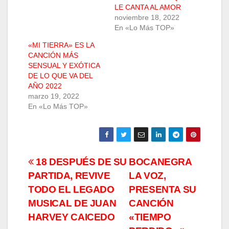
LE CANTA AL AMOR
noviembre 18, 2022
En «Lo Más TOP»
«MI TIERRA» ES LA
CANCIÓN MÁS
SENSUAL Y EXÓTICA
DE LO QUE VA DEL
AÑO 2022
marzo 19, 2022
En «Lo Más TOP»
Navegación
18 DESPUÉS DE SU
BOCANEGRA
PARTIDA, REVIVE
LA VOZ,
de
TODO EL LEGADO
PRESENTA SU
entradas
MUSICAL DE JUAN
CANCIÓN
HARVEY CAICEDO
«TIEMPO