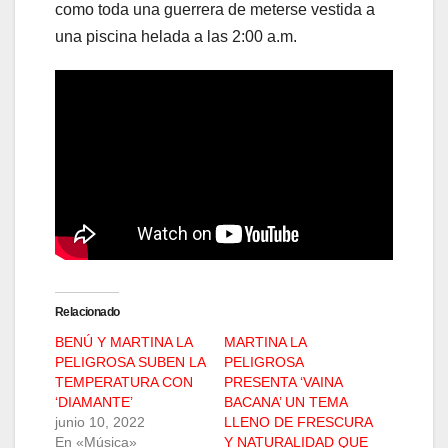
como toda una guerrera de meterse vestida a
una piscina helada a las 2:00 a.m.
Relacionado
BENÚ Y MARTINA LA
MARTINA LA
PELIGROSA SUBEN LA
PELIGROSA
TEMPERATURA CON
PRESENTA ‘VAINA
‘DIAMANTE’
BACANA’ UN TEMA
junio 10, 2022
LLENO DE FRESCURA
En «Música»
Y NATURALIDAD QUE