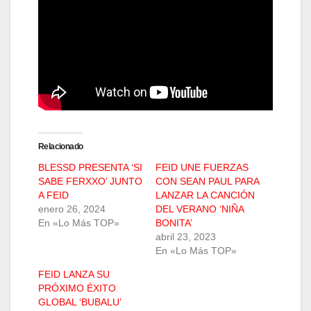
Relacionado
BLESSD PRESENTA ‘SI
FEID UNE FUERZAS
SABE FERXXO’ JUNTO
CON SEAN PAUL PARA
A FEID
LANZAR LA CANCIÓN
enero 26, 2024
DEL VERANO ‘NIÑA
En «Lo Más TOP»
BONITA’
abril 23, 2023
En «Lo Más TOP»
FEID LANZA SU
PRÓXIMO ÉXITO
GLOBAL ‘BUBALU’