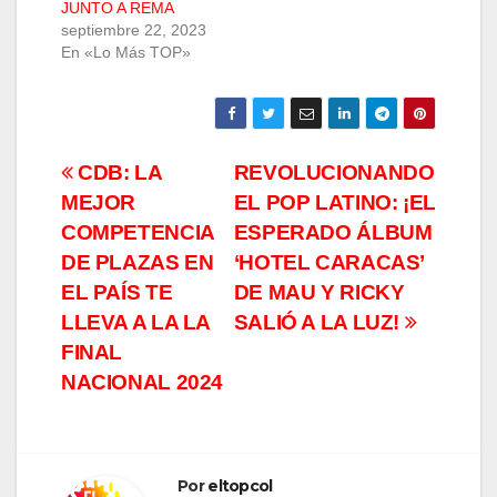
JUNTO A REMA
septiembre 22, 2023
En «Lo Más TOP»
Navegación
CDB: LA
REVOLUCIONANDO
MEJOR
EL POP LATINO: ¡EL
de
COMPETENCIA
ESPERADO ÁLBUM
entradas
DE PLAZAS EN
‘HOTEL CARACAS’
EL PAÍS TE
DE MAU Y RICKY
LLEVA A LA LA
SALIÓ A LA LUZ!
FINAL
NACIONAL 2024
Por
eltopcol