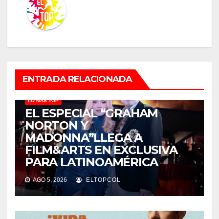
ENTRADA RELACIONADA
LO MÁS TOP
EL ESPECIAL “GRAHAM
NORTON Y
MADONNA”LLEGA A
FILM&ARTS EN EXCLUSIVA
PARA LATINOAMÉRICA
AGO 5, 2026
ELTOPCOL