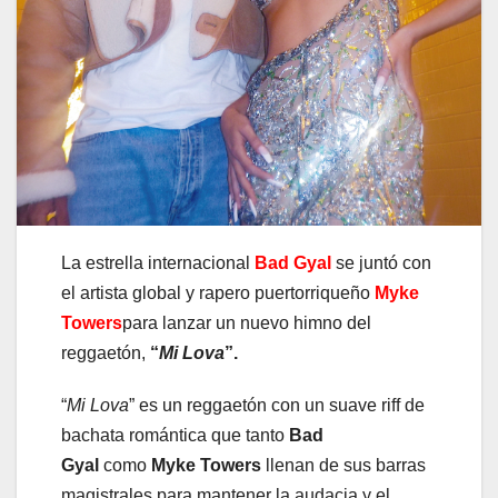
La estrella internacional
Bad Gyal
se juntó con
el artista global y rapero puertorriqueño
Myke
Towers
para lanzar un nuevo himno del
reggaetón,
“
Mi Lova
”.
“
Mi Lova
” es un reggaetón con un suave riff de
bachata romántica que tanto
Bad
Gyal
como
Myke Towers
llenan de sus barras
magistrales para mantener la audacia y el