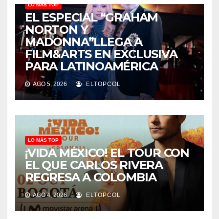
LO MÁS TOP
EL ESPECIAL “GRAHAM
NORTON Y
MADONNA”LLEGA A
FILM&ARTS EN EXCLUSIVA
PARA LATINOAMÉRICA
AGO 5, 2026
ELTOPCOL
LO MÁS TOP
¡VIDA MÉXICO! EL TOUR CON
EL QUE CARLOS RIVERA
REGRESA A COLOMBIA
AGO 4, 2026
ELTOPCOL