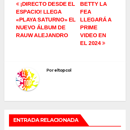
Navegación
¡DIRECTO DESDE EL
BETTY LA
ESPACIO! LLEGA
FEA
de
«PLAYA SATURNO» EL
LLEGARÁ A
entradas
NUEVO ÁLBUM DE
PRIME
RAUW ALEJANDRO
VIDEO EN
EL 2024
Por
eltopcol
ENTRADA RELACIONADA