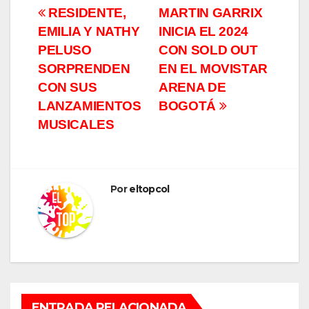
Navegación
RESIDENTE,
MARTIN GARRIX
EMILIA Y NATHY
INICIA EL 2024
de
PELUSO
CON SOLD OUT
entradas
SORPRENDEN
EN EL MOVISTAR
CON SUS
ARENA DE
LANZAMIENTOS
BOGOTÁ
MUSICALES
Por
eltopcol
ENTRADA RELACIONADA