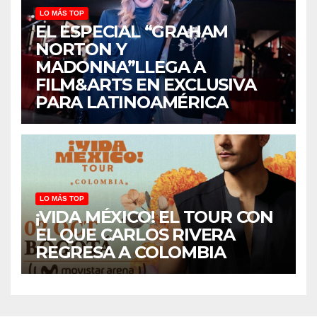
LO MÁS TOP
EL ESPECIAL “GRAHAM
NORTON Y
MADONNA”LLEGA A
FILM&ARTS EN EXCLUSIVA
PARA LATINOAMÉRICA
LO MÁS TOP
¡VIDA MÉXICO! EL TOUR CON
EL QUE CARLOS RIVERA
REGRESA A COLOMBIA