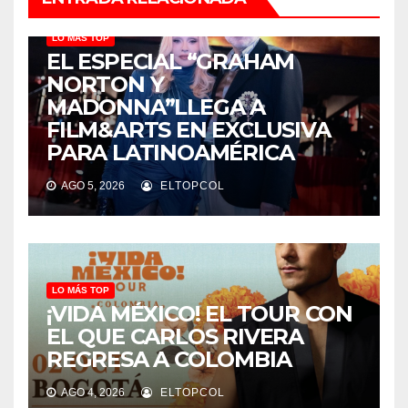
LO MÁS TOP
EL ESPECIAL “GRAHAM
NORTON Y
MADONNA”LLEGA A
FILM&ARTS EN EXCLUSIVA
PARA LATINOAMÉRICA
AGO 5, 2026
ELTOPCOL
LO MÁS TOP
¡VIDA MÉXICO! EL TOUR CON
EL QUE CARLOS RIVERA
REGRESA A COLOMBIA
AGO 4, 2026
ELTOPCOL