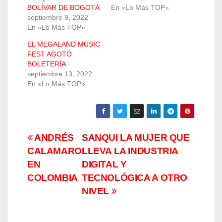
BOLÍVAR DE BOGOTÁ
En «Lo Más TOP»
septiembre 9, 2022
En «Lo Más TOP»
EL MEGALAND MUSIC
FEST AGOTÓ
BOLETERÍA
septiembre 13, 2022
En «Lo Más TOP»
Navegación
ANDRÉS
SANQUI LA MUJER QUE
CALAMARO
LLEVA LA INDUSTRIA
de
EN
DIGITAL Y
entradas
COLOMBIA
TECNOLÓGICA A OTRO
NIVEL