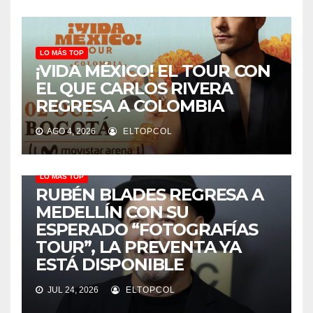
LO MÁS TOP
¡VIDA MÉXICO! EL TOUR CON
EL QUE CARLOS RIVERA
REGRESA A COLOMBIA
AGO 4, 2026
ELTOPCOL
LO MÁS TOP
RUBÉN BLADES REGRESA A
MEDELLÍN CON SU
ESPERADO “FOTOGRAFÍAS
TOUR”, LA PREVENTA YA
ESTÁ DISPONIBLE
JUL 24, 2026
ELTOPCOL