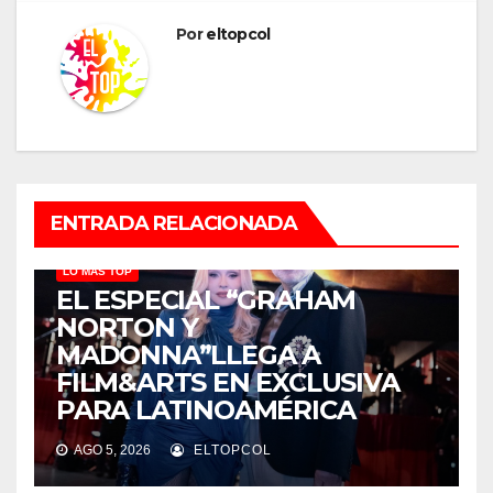
Por
eltopcol
ENTRADA RELACIONADA
LO MÁS TOP
EL ESPECIAL “GRAHAM
NORTON Y
MADONNA”LLEGA A
FILM&ARTS EN EXCLUSIVA
PARA LATINOAMÉRICA
AGO 5, 2026
ELTOPCOL