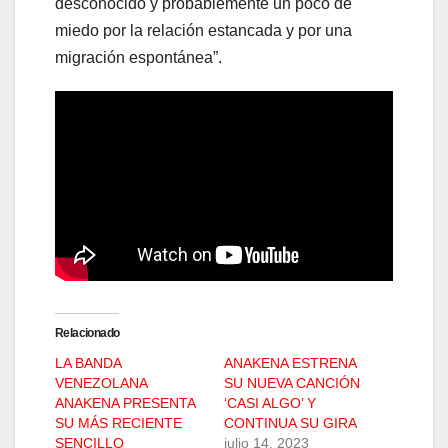
desconocido y probablemente un poco de
miedo por la relación estancada y por una
migración espontánea”.
Relacionado
LA BANDA
ANAKENA ESTRENA
VENEZOLANA
SU NUEVA CANCIÓN
ANAKENA PRESENTA
‘CASI ALGO’ Y
SU MÁS RECIENTE
CONTINUA SU GIRA
SENCILLO
julio 14, 2023