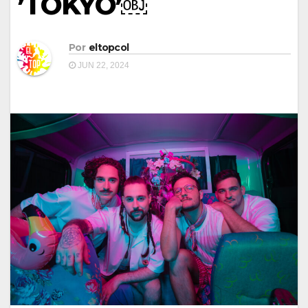
’TOKYO’￼
Por
eltopcol
JUN 22, 2024