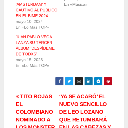
‘AMSTERDAM’ Y
En «Música»
CAUTIVÓ AL PÚBLICO
EN EL BIME 2024
mayo 10, 2024
En «Lo Más TOP»
JUAN PABLO VEGA
LANZA SU TERCER
ÁLBUM ‘DESPÍDEME
DE TODXS’
mayo 15, 2023
En «Lo Más TOP»
Navegación
TITO ROJAS
‘YA SE ACABÓ’ EL
EL
NUEVO SENCILLO
de
COLOMBIANO
DE LEO LOZANO
entradas
NOMINADO A
QUE RETUMBARÁ
LOS MONSTER
EN LAS CABEZAS Y