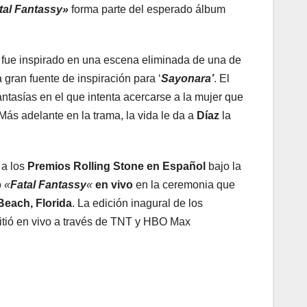
tal Fantassy»
forma parte del esperado álbum
 fue inspirado en una escena eliminada de una de
a gran fuente de inspiración para ‘
Sayonara’
. El
ntasías en el que intenta acercarse a la mujer que
Más adelante en la trama, la vida le da a
Díaz
la
 a los
Premios Rolling Stone en Español
bajo la
o
«
Fatal Fantassy
«
en vivo
en la ceremonia que
Beach, Florida
. La edición inagural de los
mitió en vivo a través de TNT y HBO Max