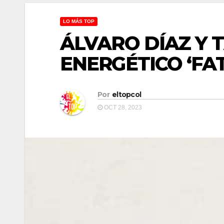
LO MÁS TOP
ÁLVARO DÍAZ Y 
ENERGÉTICO ‘FA
Por
eltopcol
OCT 28, 2023