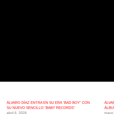
ÁLVARO DÍAZ ENTRA EN SU ERA “BAD BOY” CON
ÁLVA
SU NUEVO SENCILLO “BABY RECORDS”
ÁLBU
abril 6, 2026
mayo 