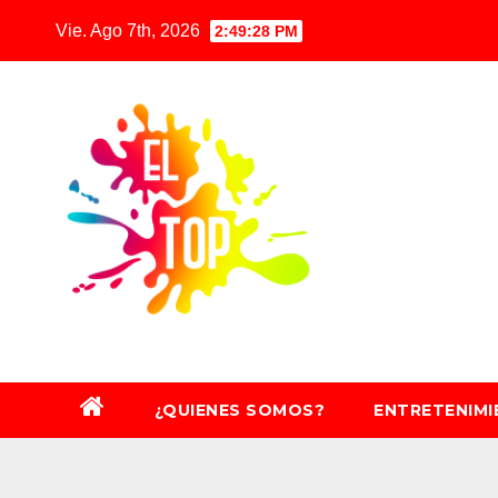
Saltar
Vie. Ago 7th, 2026
2:49:29 PM
al
contenido
¿QUIENES SOMOS?
ENTRETENIM