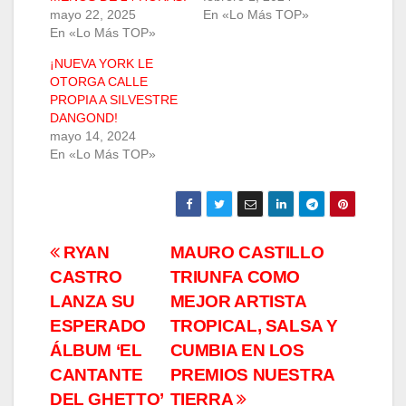
mayo 22, 2025
En «Lo Más TOP»
En «Lo Más TOP»
¡NUEVA YORK LE
OTORGA CALLE
PROPIA A SILVESTRE
DANGOND!
mayo 14, 2024
En «Lo Más TOP»
Navegación
RYAN
MAURO CASTILLO
CASTRO
TRIUNFA COMO
de
LANZA SU
MEJOR ARTISTA
entradas
ESPERADO
TROPICAL, SALSA Y
ÁLBUM ‘EL
CUMBIA EN LOS
CANTANTE
PREMIOS NUESTRA
DEL GHETTO’
TIERRA