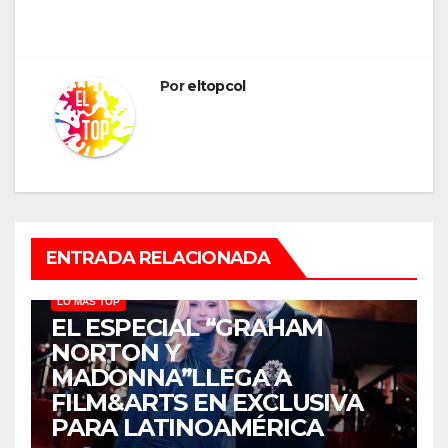
Por
eltopcol
ENTRADA RELACIONADA
LO MÁS TOP
EL ESPECIAL “GRAHAM
NORTON Y
MADONNA”LLEGA A
FILM&ARTS EN EXCLUSIVA
PARA LATINOAMÉRICA