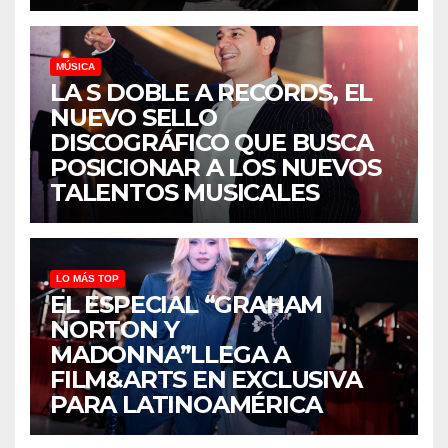
MÚSICA
LA S DOBLE A RECORDS, EL
NUEVO SELLO
DISCOGRÁFICO QUE BUSCA
POSICIONAR A LOS NUEVOS
TALENTOS MUSICALES
LO MÁS TOP
EL ESPECIAL “GRAHAM
NORTON Y
MADONNA”LLEGA A
FILM&ARTS EN EXCLUSIVA
PARA LATINOAMÉRICA