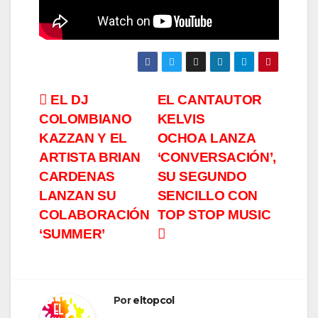
Navegación
EL DJ
EL CANTAUTOR
COLOMBIANO
KELVIS
de
KAZZAN Y EL
OCHOA LANZA
entradas
ARTISTA BRIAN
‘CONVERSACIÓN’,
CARDENAS
SU SEGUNDO
LANZAN SU
SENCILLO CON
COLABORACIÓN
TOP STOP MUSIC
‘SUMMER’
Por
eltopcol