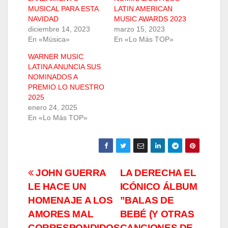
MUSICAL PARA ESTA
LATIN AMERICAN
NAVIDAD
MUSIC AWARDS 2023
diciembre 14, 2023
marzo 15, 2023
En «Música»
En «Lo Más TOP»
WARNER MUSIC
LATINA ANUNCIA SUS
NOMINADOS A
PREMIO LO NUESTRO
2025
enero 24, 2025
En «Lo Más TOP»
Navegación
JOHN GUERRA
LA DERECHA EL
LE HACE UN
ICÓNICO ÁLBUM
de
HOMENAJE A LOS
”BALAS DE
entradas
AMORES MAL
BEBÉ (Y OTRAS
CORRESPONDIDOS
CANCIONES DE